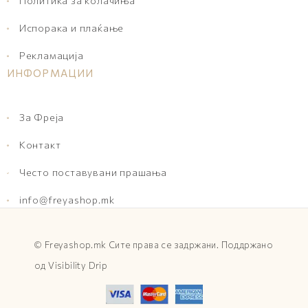
Политика за колачиња
Испорака и плаќање
Рекламација
ИНФОРМАЦИИ
За Фреја
Контакт
Често поставувани прашања
info@freyashop.mk
©
Freyashop.mk
Сите права се задржани. Поддржано
од
Visibility Drip