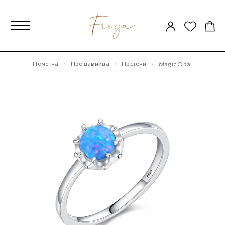
Почетна
Продавница
Прстени
Magic Opal