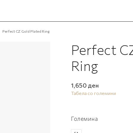
Perfect CZ Gold Plated Ring
Perfect C
Ring
1,650
ден
Табела со големини
Големина
54