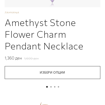
ЛАНЧИЊА
Л
Amethyst Stone
Flower Charm
1
Pendant Necklace
1,360
ден
1,600
ден
ИЗБЕРИ ОПЦИИ