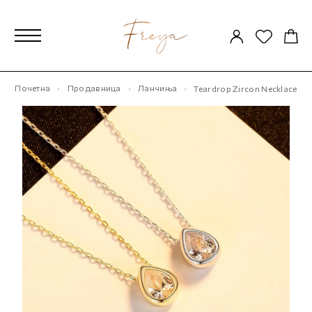
Почетна
Продавница
Ланчиња
Teardrop Zircon Necklace