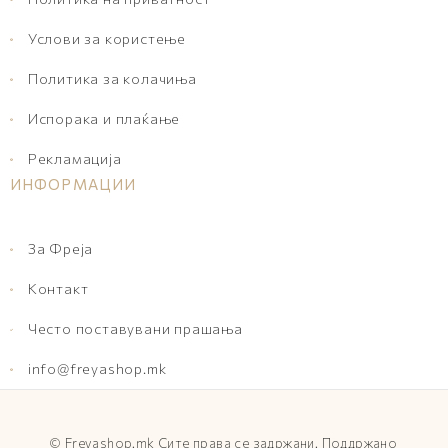
Услови за користење
Политика за колачиња
Испорака и плаќање
Рекламација
ИНФОРМАЦИИ
За Фреја
Контакт
Често поставувани прашања
info@freyashop.mk
©
Freyashop.mk
Сите права се задржани. Поддржано