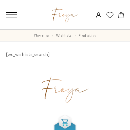
Почетна
Wishlists
Find a List
[wc_wishlists_search]