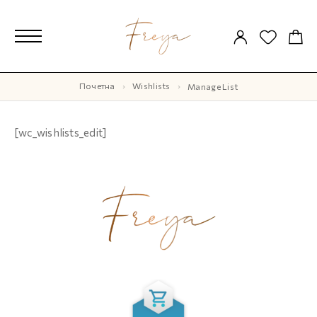
Почетна
Wishlists
Manage List
[wc_wishlists_edit]