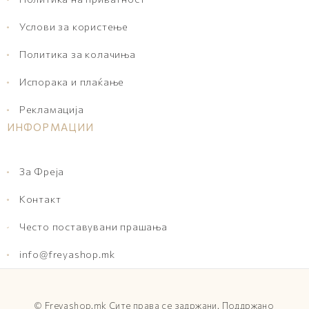
Услови за користење
Политика за колачиња
Испорака и плаќање
Рекламација
ИНФОРМАЦИИ
За Фреја
Контакт
Често поставувани прашања
info@freyashop.mk
©
Freyashop.mk
Сите права се задржани. Поддржано