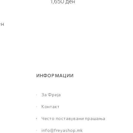
1,650
ден
ен
ИНФОРМАЦИИ
За Фреја
Контакт
Често поставувани прашања
info@freyashop.mk