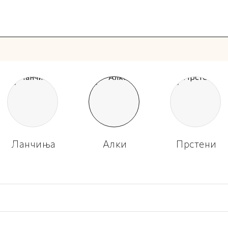
Ланчиња
Алки
Прстени