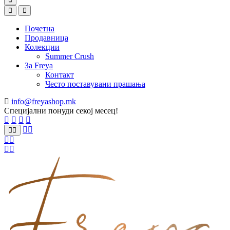
Почетна
Продавница
Колекции
Summer Crush
За Freya
Контакт
Често поставувани прашања
info@freyashop.mk
Специјални понуди секој месец!