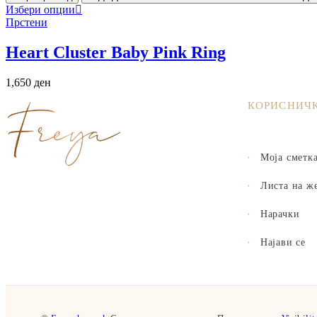
Избери опции
Прстени
Heart Cluster Baby Pink Ring
1,650
ден
КОРИСНИЧ
Моја сметк
Листа на ж
Нарачки
Најави се