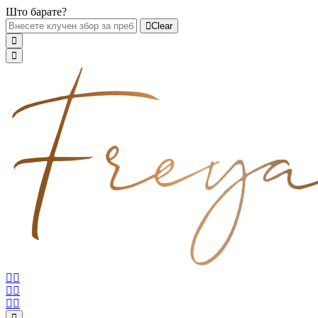
Што барате?
Clear