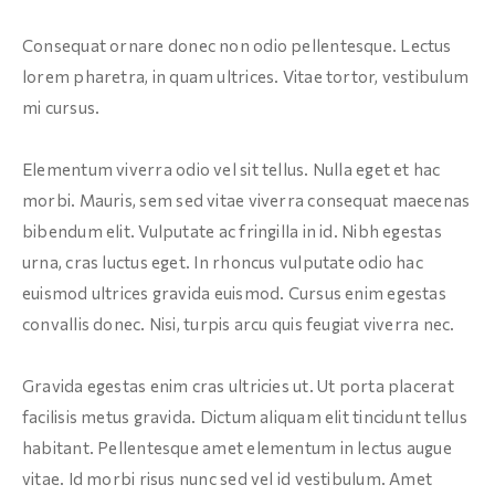
Consequat ornare donec non odio pellentesque. Lectus
lorem pharetra, in quam ultrices. Vitae tortor, vestibulum
mi cursus.
Elementum viverra odio vel sit tellus. Nulla eget et hac
morbi. Mauris, sem sed vitae viverra consequat maecenas
bibendum elit. Vulputate ac fringilla in id. Nibh egestas
urna, cras luctus eget. In rhoncus vulputate odio hac
euismod ultrices gravida euismod. Cursus enim egestas
convallis donec. Nisi, turpis arcu quis feugiat viverra nec.
Gravida egestas enim cras ultricies ut. Ut porta placerat
facilisis metus gravida. Dictum aliquam elit tincidunt tellus
habitant. Pellentesque amet elementum in lectus augue
vitae. Id morbi risus nunc sed vel id vestibulum. Amet