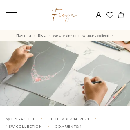
Почетна
Blog
We working on new luxury collection
by
FREYA SHOP
СЕПТЕМВРИ 14, 2021
NEW COLLECTION
COMMENTS:4