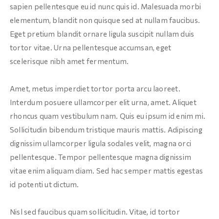
sapien pellentesque eu id nunc quis id. Malesuada morbi
elementum, blandit non quisque sed at nullam faucibus.
Eget pretium blandit ornare ligula suscipit nullam duis
tortor vitae. Urna pellentesque accumsan, eget
scelerisque nibh amet fermentum.
Amet, metus imperdiet tortor porta arcu laoreet.
Interdum posuere ullamcorper elit urna, amet. Aliquet
rhoncus quam vestibulum nam. Quis eu ipsum id enim mi.
Sollicitudin bibendum tristique mauris mattis. Adipiscing
dignissim ullamcorper ligula sodales velit, magna orci
pellentesque. Tempor pellentesque magna dignissim
vitae enim aliquam diam. Sed hac semper mattis egestas
id potenti ut dictum.
Nisl sed faucibus quam sollicitudin. Vitae, id tortor