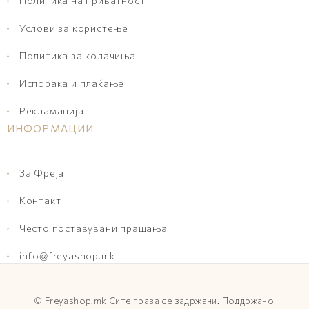
Политика на приватност
Услови за користење
Политика за колачиња
Испорака и плаќање
Рекламација
ИНФОРМАЦИИ
За Фреја
Контакт
Често поставувани прашања
info@freyashop.mk
©
Freyashop.mk
Сите права се задржани. Поддржано