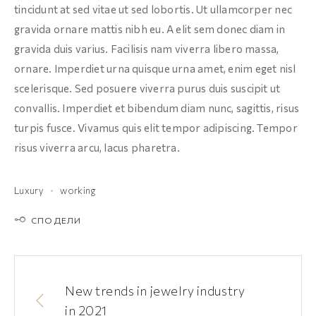
tincidunt at sed vitae ut sed lobortis. Ut ullamcorper nec
gravida ornare mattis nibh eu. A elit sem donec diam in
gravida duis varius. Facilisis nam viverra libero massa,
ornare. Imperdiet urna quisque urna amet, enim eget nisl
scelerisque. Sed posuere viverra purus duis suscipit ut
convallis. Imperdiet et bibendum diam nunc, sagittis, risus
turpis fusce. Vivamus quis elit tempor adipiscing. Tempor
risus viverra arcu, lacus pharetra.
Luxury
working
СПОДЕЛИ
New trends in jewelry industry
in 2021